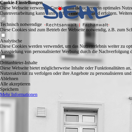
Cookie-Einstellungen
Diese Webseite verwendet Cookies, um Besuchern ein optimales Nutzerer
Datenverarbeitung kann dann auch in einem Drittland erfolgen. Weiter
Technisch notwendige
Diese Cookies sind zum Betrieb der Webseite notwendig, z.B. zum Sch
Analytische
Diese Cookies werden verwendet, um das Nutzererlebnis weiter zu optim
Ausspielung von personalisierter Werbung durch die Nachverfolgung de
Drittanbieter-Inhalte
Diese Webseite bietet möglicherweise Inhalte oder Funktionalitäten an,
Nutzeraktivität zu verfolgen oder ihre Angebote zu personalisieren und
Ablehnen
Alle akzeptieren
Speichern
Mehr Informationen