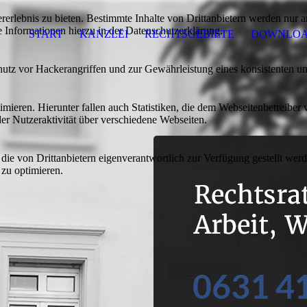
lebnis zu bieten. Bestimmte Inhalte von Drittanbietern werden nur ang
e Informationen hierzu in der Datenschutzerklärung.
START
KANZLEI
RECHTSGEBIETE
DOWNLOA
utz vor Hackerangriffen und zur Gewährleistung eines konsistenten un
ieren. Hierunter fallen auch Statistiken, die dem Webseitenbetreiber v
r Nutzeraktivität über verschiedene Webseiten.
 die von Drittanbietern eigenverantwortlich zur Verfügung gestellt wer
 zu optimieren.