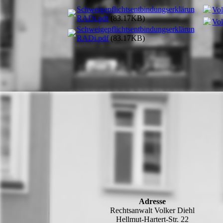
Schweigepflichtsentbindungserklärung
Vol
RADi.pdf
(83.17KB)
Vol
Schweigepflichtsentbindungserklärung
RADi.pdf
(83.17KB)
Adresse
Rechtsanwalt Volker Diehl
Hellmut-Hartert-Str. 22