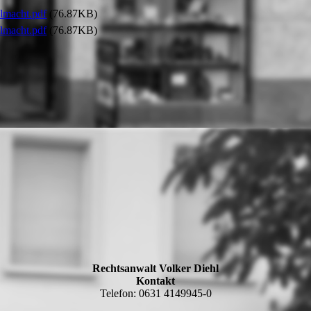
lmacht.pdf
(76.87KB)
lmacht.pdf
(76.87KB)
Rechtsanwalt Volker Diehl
Kontakt
Telefon: 0631 4149945-0