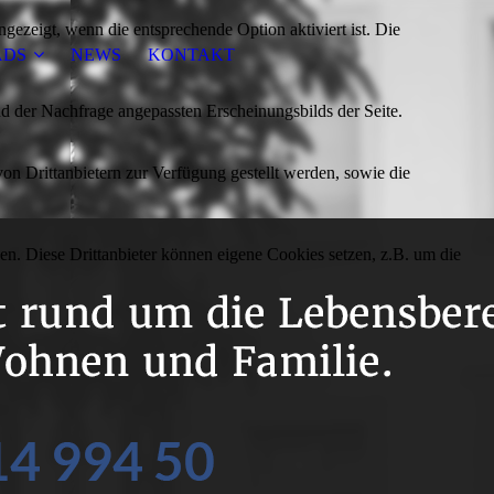
ezeigt, wenn die entsprechende Option aktiviert ist. Die
DS
NEWS
KONTAKT
d der Nachfrage angepassten Erscheinungsbilds der Seite.
on Drittanbietern zur Verfügung gestellt werden, sowie die
den. Diese Drittanbieter können eigene Cookies setzen, z.B. um die